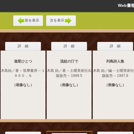
Web
前を表示
次を表示
詳 細
詳 細
詳 細
遊星ひとつ
流紋の汀で
列島詩人集
木島始／著 -- 筑摩書房 -- １
木島 始／著 -- 土曜美術社出
木島 始／編 -- 土曜美術
９９０．６
版販売 -- 1999.5
版販売 -- 1997.8
（画像なし）
（画像なし）
（画像なし）