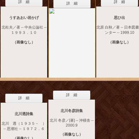
詳 細
詳 細
詳 細
うすあおい岩かげ
思ひ出
北杜夫／著 -- 中央公論社 --
北原 白秋／著 -- 日本図
１９９３．１０
ンター -- 1999.10
（画像なし）
（画像なし）
詳 細
詳 細
北川冬彦詩集
北川透詩集
北川 冬彦／[著] -- 沖積舎 --
北川 透（１９３５－ ）
2000.9
-- 思潮社 -- １９７２．６
（画像なし）
（画像なし）