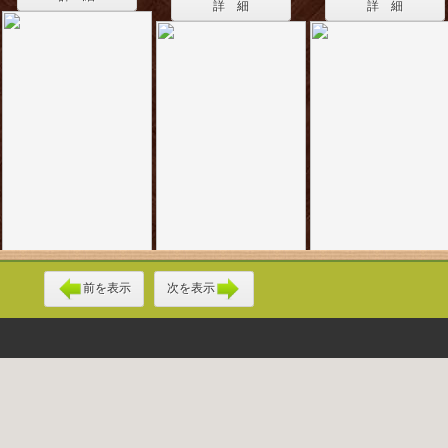
詳 細
詳 細
前を表示
次を表示