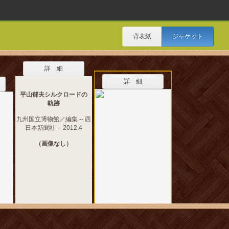
背表紙
ジャケット
詳 細
詳 細
平山郁夫シルクロードの
軌跡
九州国立博物館／編集 -- 西
日本新聞社 -- 2012.4
（画像なし）