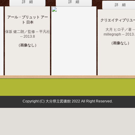
詳 細
詳 細
詳 細
アール・ブリュット アー
クリエイティブリユ
ト 日本
大月 ヒロ子／著 --
保坂 健二朗／監修 -- 平凡社
millegraph -- 2013
-- 2013.8
（画像なし）
（画像なし）
Copyright (C) 大分県立図書館 2022 All Right Reserved.