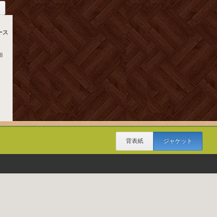
ース
.8
背表紙
ジャケット