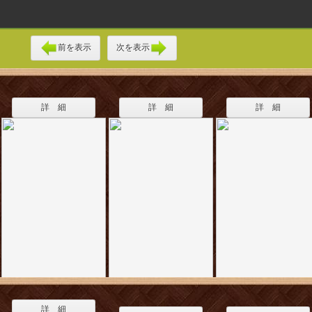
前を表示
次を表示
詳 細
詳 細
詳 細
詳 細