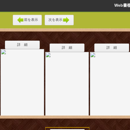
Web
前を表示
次を表示
詳 細
詳 細
詳 細