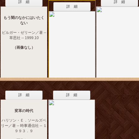
詳 細
詳 細
詳 細
もう闇のなかにはいたく
ない
ビルガー・ゼリーン／著 --
草思社 -- 1999.10
（画像なし）
詳 細
詳 細
変革の時代
ハリソン・Ｅ．ソールズベ
リー／著 -- 時事通信社 -- １
９９３．９