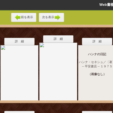
Web
前を表示
次を表示
詳 細
詳 細
詳 細
ハンナの日記
ハンナ・セネシュ／〔著
-- 平安書店 -- １９７５
（画像なし）