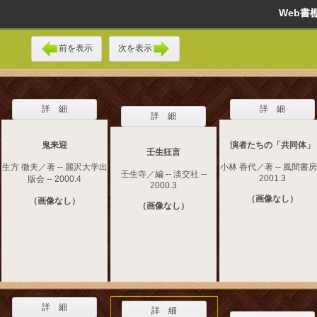
Web
前を表示
次を表示
詳 細
詳 細
詳 細
鬼来迎
演者たちの「共同体」
壬生狂言
生方 徹夫／著 -- 麗沢大学出
小林 香代／著 -- 風間書房 
壬生寺／編 -- 淡交社 --
2001.3
版会 -- 2000.4
2000.3
（画像なし）
（画像なし）
（画像なし）
詳 細
詳 細