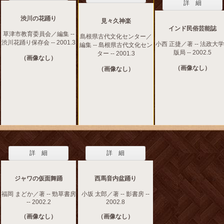
詳 細
渋川の花踊り
見々久神楽
インド民俗芸能誌
草津市教育委員会／編集 --
島根県古代文化センター／
渋川花踊り保存会 -- 2001.3
小西 正捷／著 -- 法政大
編集 -- 島根県古代文化セン
版局 -- 2002.5
ター -- 2001.3
（画像なし）
（画像なし）
（画像なし）
詳 細
詳 細
ジャワの仮面舞踊
西馬音内盆踊り
福岡 まどか／著 -- 勁草書房
小坂 太郎／著 -- 影書房 --
-- 2002.2
2002.8
（画像なし）
（画像なし）