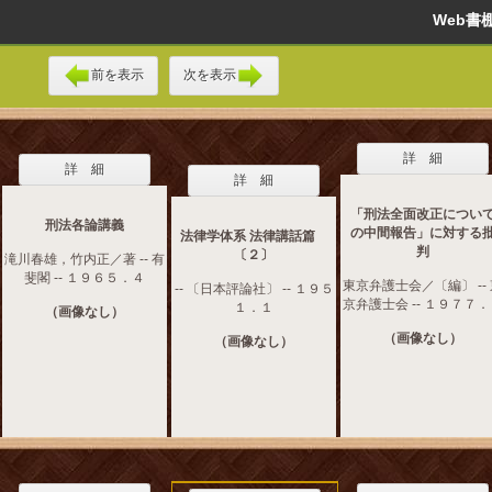
Web
前を表示
次を表示
詳 細
詳 細
詳 細
「刑法全面改正につい
刑法各論講義
の中間報告」に対する
法律学体系 法律講話篇
判
〔２〕
滝川春雄，竹内正／著 -- 有
斐閣 -- １９６５．４
東京弁護士会／〔編〕 --
-- 〔日本評論社〕 -- １９５
京弁護士会 -- １９７７
１．１
（画像なし）
（画像なし）
（画像なし）