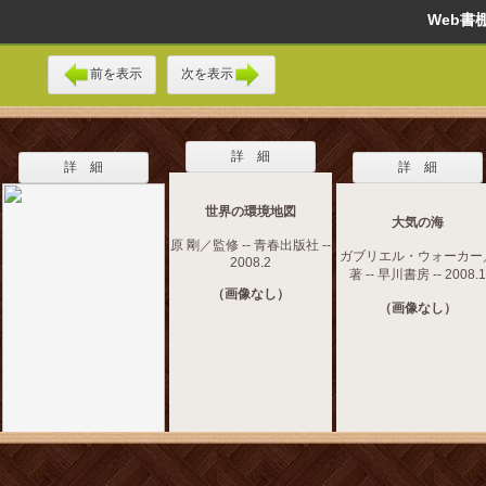
Web
前を表示
次を表示
詳 細
詳 細
詳 細
世界の環境地図
大気の海
原 剛／監修 -- 青春出版社 --
ガブリエル・ウォーカー
2008.2
著 -- 早川書房 -- 2008.1
（画像なし）
（画像なし）