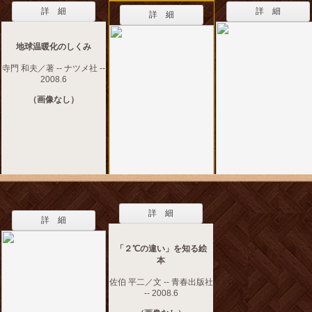
詳 細
詳 細
詳 細
地球温暖化のしくみ
寺門 和夫／著 -- ナツメ社 --
2008.6
（画像なし）
詳 細
詳 細
「２℃の違い」を知る絵
本
佐伯 平二／文 -- 青春出版社
-- 2008.6