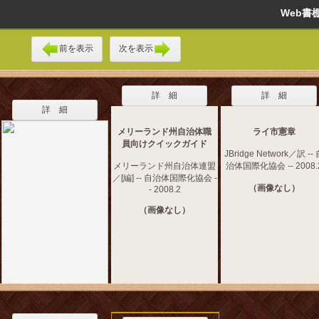
Web
前を表示
次を表示
詳 細
詳 細
詳 細
メリーランド州自治体職
ライ市憲章
員向けクイックガイド
JBridge Network／訳 --
メリーランド州自治体連盟
治体国際化協会 -- 2008.
／[編] -- 自治体国際化協会 -
（画像なし）
- 2008.2
（画像なし）