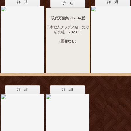
詳 細
詳 細
詳 細
現代万葉集 2023年版
日本歌人クラブ／編 -- 短歌
研究社 -- 2023.11
（画像なし）
詳 細
詳 細