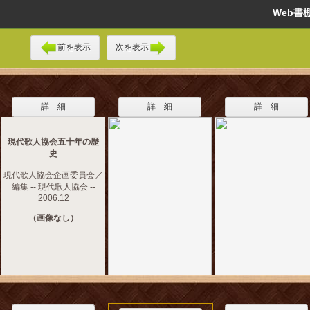
Web
前を表示
次を表示
詳 細
詳 細
詳 細
現代歌人協会五十年の歴
史
現代歌人協会企画委員会／
編集 -- 現代歌人協会 --
2006.12
（画像なし）