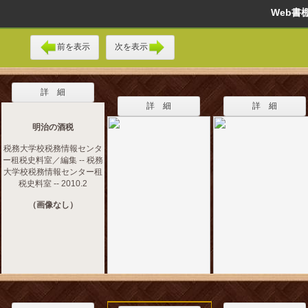
Web
前を表示
次を表示
詳 細
詳 細
詳 細
明治の酒税
税務大学校税務情報センタ
ー租税史料室／編集 -- 税務
大学校税務情報センター租
税史料室 -- 2010.2
（画像なし）