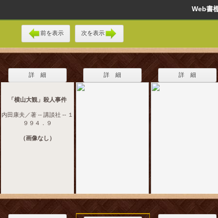
Web
前を表示
次を表示
詳 細
詳 細
詳 細
「横山大観」殺人事件
内田康夫／著 -- 講談社 -- １
９９４．９
（画像なし）