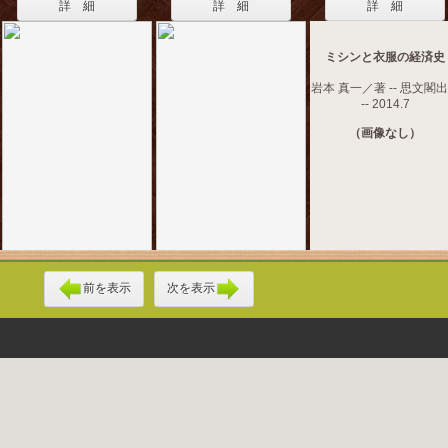
詳 細
詳 細
詳 細
ミシンと衣服の経済史
岩本 真一／著 -- 思文閣
-- 2014.7
（画像なし）
前を表示
次を表示