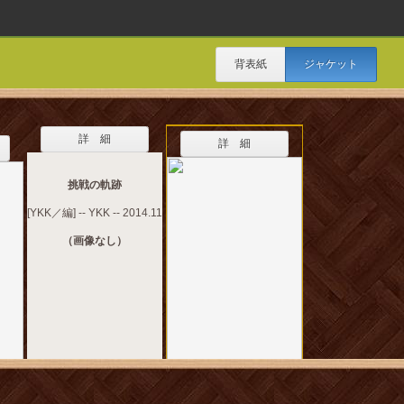
背表紙
ジャケット
詳 細
詳 細
挑戦の軌跡
[YKK／編] -- YKK -- 2014.11
（画像なし）