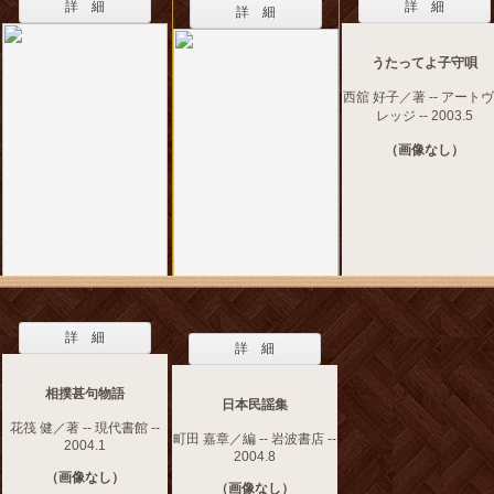
詳 細
詳 細
詳 細
うたってよ子守唄
西舘 好子／著 -- アート
レッジ -- 2003.5
（画像なし）
詳 細
詳 細
相撲甚句物語
日本民謡集
花筏 健／著 -- 現代書館 --
町田 嘉章／編 -- 岩波書店 --
2004.1
2004.8
（画像なし）
（画像なし）