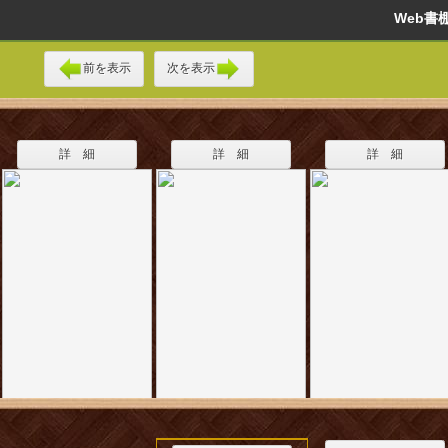
Web
前を表示
次を表示
詳 細
詳 細
詳 細