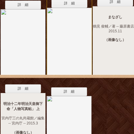
詳 細
詳 細
詳 細
まなざし
鶴見 俊輔／著 -- 藤原書店 
2015.11
（画像なし）
詳 細
詳 細
明治十二年明治天皇御下
命「人物写真帖」 上
宮内庁三の丸尚蔵館／編集
-- 宮内庁 -- 2015.3
（画像なし）