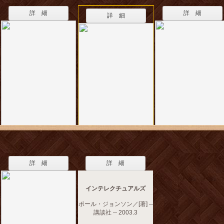
詳 細
詳 細
詳 細
詳 細
詳 細
インテレクチュアルズ
ポール・ジョンソン／[著] --
講談社 -- 2003.3