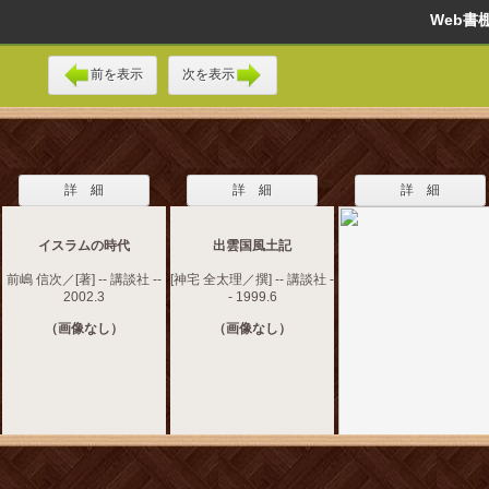
Web
前を表示
次を表示
詳 細
詳 細
詳 細
イスラムの時代
出雲国風土記
前嶋 信次／[著] -- 講談社 --
[神宅 全太理／撰] -- 講談社 -
2002.3
- 1999.6
（画像なし）
（画像なし）