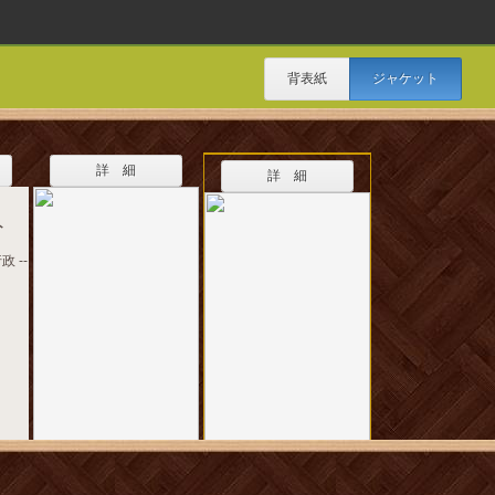
背表紙
ジャケット
詳 細
詳 細
ト
政 --