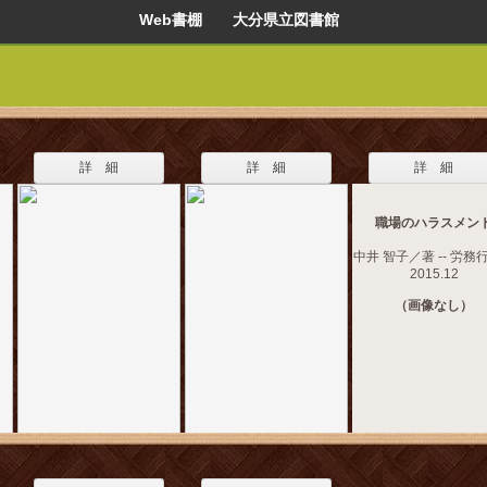
Web書棚 大分県立図書館
詳 細
詳 細
詳 細
職場のハラスメン
中井 智子／著 -- 労務行
2015.12
（画像なし）