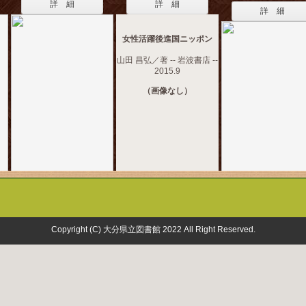
詳 細
詳 細
詳 細
女性活躍後進国ニッポン
山田 昌弘／著 -- 岩波書店 --
2015.9
（画像なし）
Copyright (C) 大分県立図書館 2022 All Right Reserved.