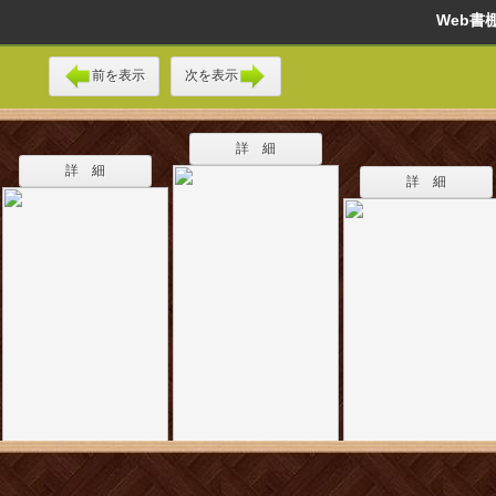
Web
前を表示
次を表示
詳 細
詳 細
詳 細