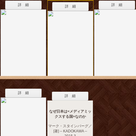
詳 細
詳 細
詳 細
詳 細
詳 細
なぜ日本は<メディアミッ
クスする国>なのか
マーク・スタインバーグ／
[著] -- KADOKAWA --