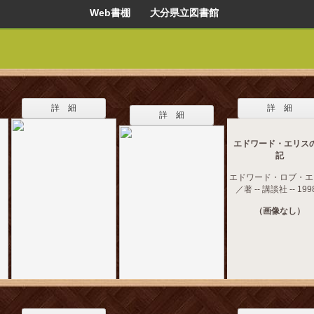
Web書棚 大分県立図書館
詳 細
詳 細
詳 細
エドワード・エリス
記
エドワード・ロブ・エ
／著 -- 講談社 -- 199
（画像なし）