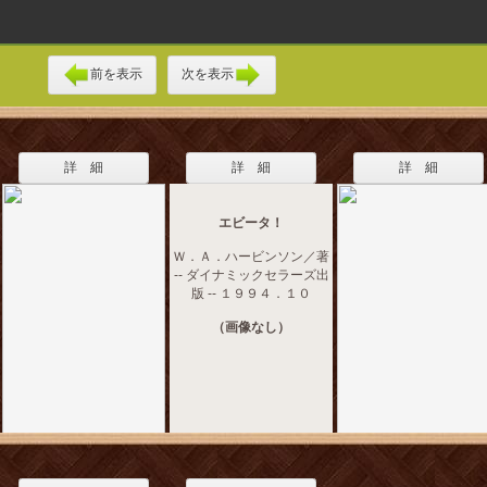
前を表示
次を表示
詳 細
詳 細
詳 細
エビータ！
Ｗ．Ａ．ハービンソン／著
-- ダイナミックセラーズ出
版 -- １９９４．１０
（画像なし）