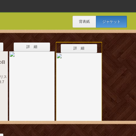
背表紙
ジャケット
詳 細
詳 細
の日
リス
8.7