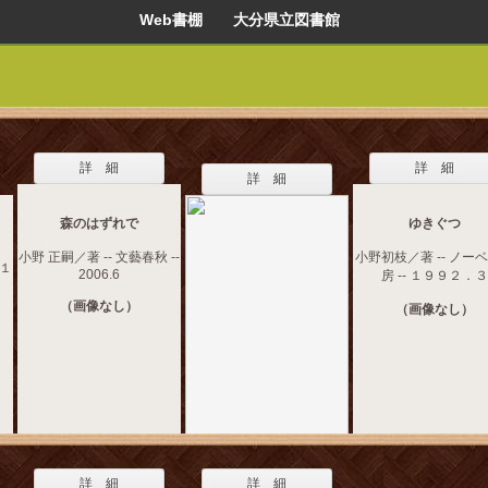
Web書棚 大分県立図書館
詳 細
詳 細
詳 細
森のはずれで
ゆきぐつ
小野 正嗣／著 -- 文藝春秋 --
小野初枝／著 -- ノー
 １
2006.6
房 -- １９９２．３
（画像なし）
（画像なし）
詳 細
詳 細