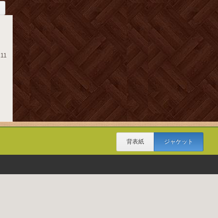
.11
背表紙
ジャケット