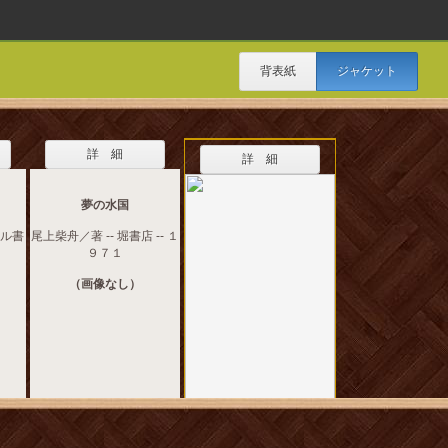
背表紙
ジャケット
詳 細
詳 細
夢の水国
ベル書
尾上柴舟／著 -- 堀書店 -- １
９７１
（画像なし）