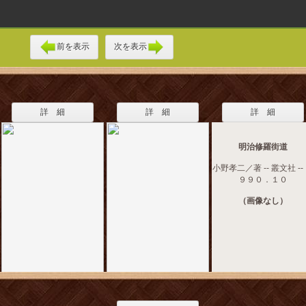
前を表示
次を表示
詳 細
詳 細
詳 細
明治修羅街道
小野孝二／著 -- 叢文社 --
９９０．１０
（画像なし）