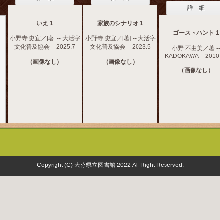
詳 細
いえ 1
家族のシナリオ 1
ゴーストハント 1
小野寺 史宜／[著] -- 大活字
小野寺 史宜／[著] -- 大活字
文化普及協会 -- 2025.7
文化普及協会 -- 2023.5
小野 不由美／著 --
KADOKAWA -- 2010
（画像なし）
（画像なし）
（画像なし）
Copyright (C) 大分県立図書館 2022 All Right Reserved.