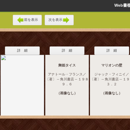
Web
前を表示
次を表示
詳 細
詳 細
詳 細
舞姫タイス
マリオンの壁
アナトール・フランス／
ジャック・フィニイ／
〔著〕 -- 角川書店 -- １９８
〔著〕 -- 角川書店 -- １
９．６
３．２
（画像なし）
（画像なし）