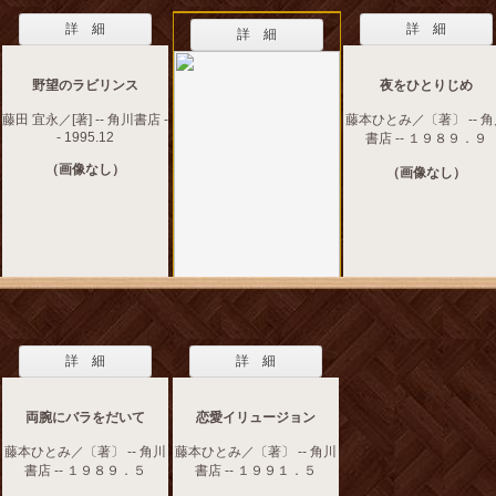
詳 細
詳 細
詳 細
野望のラビリンス
夜をひとりじめ
藤田 宜永／[著] -- 角川書店 -
藤本ひとみ／〔著〕 -- 
- 1995.12
書店 -- １９８９．９
（画像なし）
（画像なし）
詳 細
詳 細
両腕にバラをだいて
恋愛イリュージョン
藤本ひとみ／〔著〕 -- 角川
藤本ひとみ／〔著〕 -- 角川
書店 -- １９８９．５
書店 -- １９９１．５