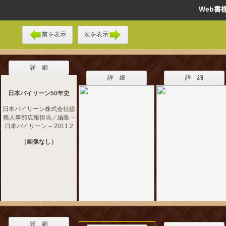
Web
前を表示
次を表示
詳 細
詳 細
詳 細
日本バイリーン50年史
日本バイリーン株式会社総
務人事部広報担当／編集 --
日本バイリーン -- 2011.2
（画像なし）
詳 細