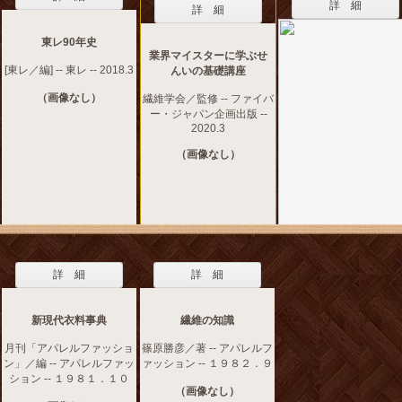
詳 細
詳 細
東レ90年史
業界マイスターに学ぶせ
[東レ／編] -- 東レ -- 2018.3
んいの基礎講座
（画像なし）
繊維学会／監修 -- ファイバ
ー・ジャパン企画出版 --
2020.3
（画像なし）
詳 細
詳 細
新現代衣料事典
繊維の知識
月刊「アパレルファッショ
篠原勝彦／著 -- アパレルフ
ン」／編 -- アパレルファッ
ァッション -- １９８２．９
ション -- １９８１．１０
（画像なし）