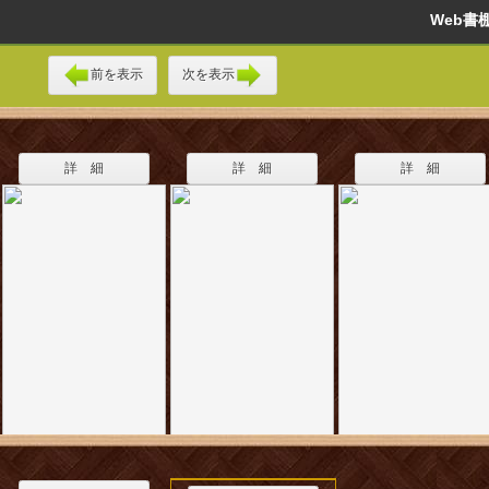
Web
前を表示
次を表示
詳 細
詳 細
詳 細