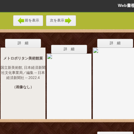
Web
前を表示
次を表示
詳 細
詳 細
詳 細
メトロポリタン美術館展
国立新美術館, 日本経済新聞
社文化事業局／編集 -- 日本
経済新聞社 -- 2022.4
（画像なし）