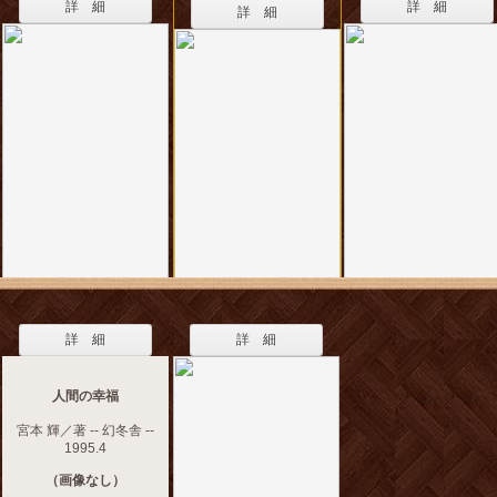
詳 細
詳 細
詳 細
詳 細
詳 細
人間の幸福
宮本 輝／著 -- 幻冬舎 --
1995.4
（画像なし）