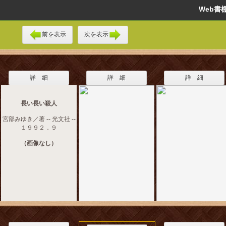
Web
前を表示
次を表示
詳 細
詳 細
詳 細
長い長い殺人
宮部みゆき／著 -- 光文社 --
１９９２．９
（画像なし）