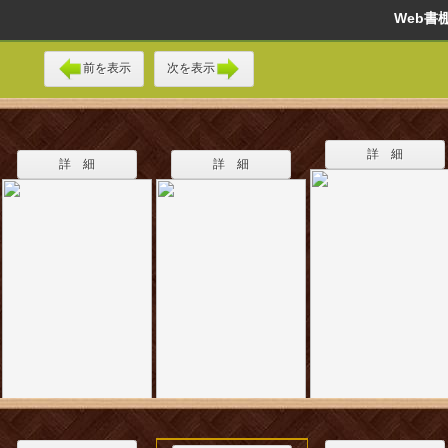
Web
前を表示
次を表示
詳 細
詳 細
詳 細