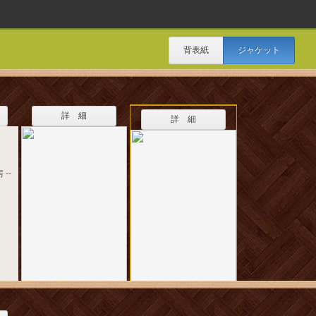
背表紙
ジャケット
詳 細
詳 細
 --