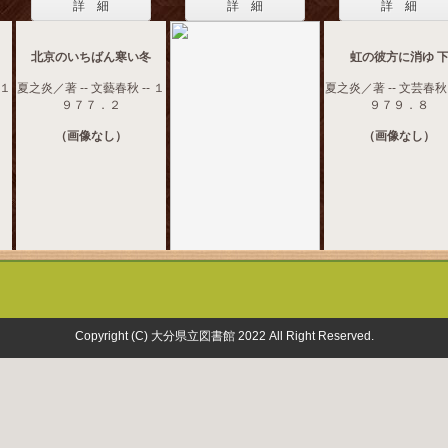
詳 細
詳 細
詳 細
北京のいちばん寒い冬
虹の彼方に消ゆ 
 １
夏之炎／著 -- 文藝春秋 -- １
夏之炎／著 -- 文芸春秋 
９７７．２
９７９．８
（画像なし）
（画像なし）
Copyright (C) 大分県立図書館 2022 All Right Reserved.