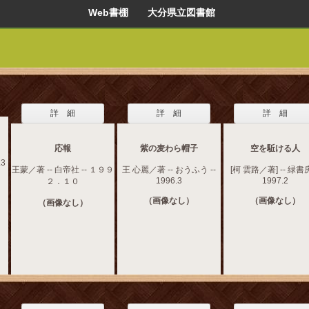
Web書棚 大分県立図書館
詳 細
詳 細
詳 細
応報
紫の麦わら帽子
空を駈ける人
.3
王蒙／著 -- 白帝社 -- １９９
王 心麗／著 -- おうふう --
[柯 雲路／著] -- 緑書房
1996.3
1997.2
２．１０
（画像なし）
（画像なし）
（画像なし）