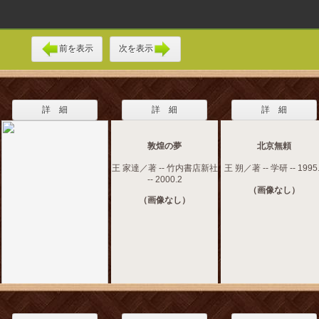
前を表示
次を表示
詳 細
詳 細
詳 細
敦煌の夢
北京無頼
王 家達／著 -- 竹内書店新社
王 朔／著 -- 学研 -- 1995
-- 2000.2
（画像なし）
（画像なし）