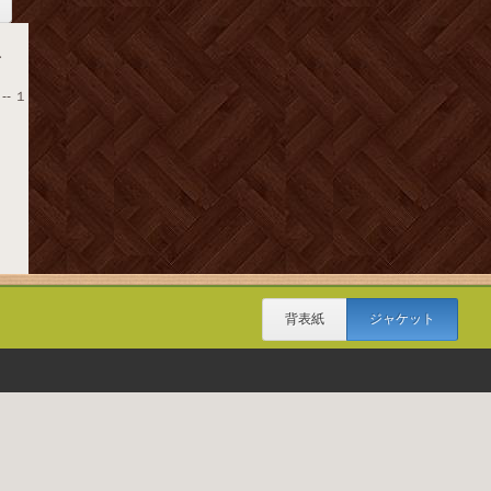
下
-- １
背表紙
ジャケット