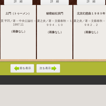
詳 細
詳 細
詳 細
土門（トゥーメン）
秘密結社洪門
北京幻想曲１９８Ｘ年
賈 平凹／著 -- 中央公論社 --
夏之炎／著 -- 文藝春秋 -- １
夏之炎／著 -- 文藝春秋 --
1997.11
９９４．１０
９８２．２
（画像なし）
（画像なし）
（画像なし）
前を表示
次を表示