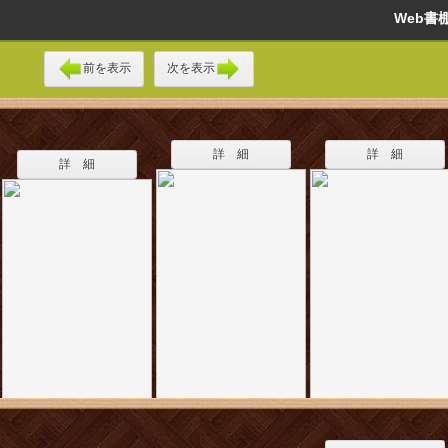
Web
前を表示
次を表示
詳 細
詳 細
詳 細