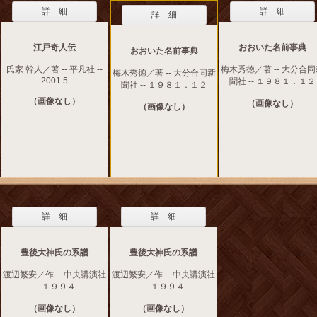
詳 細
詳 細
詳 細
江戸奇人伝
おおいた名前事典
おおいた名前事典
氏家 幹人／著 -- 平凡社 --
梅木秀徳／著 -- 大分合
梅木秀徳／著 -- 大分合同新
2001.5
聞社 -- １９８１．１２
聞社 -- １９８１．１２
（画像なし）
（画像なし）
（画像なし）
詳 細
詳 細
豊後大神氏の系譜
豊後大神氏の系譜
渡辺繁安／作 -- 中央講演社
渡辺繁安／作 -- 中央講演社
-- １９９４
-- １９９４
（画像なし）
（画像なし）