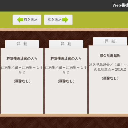
Web
前を表示
次を表示
詳 細
詳 細
詳 細
津久見鳥越氏
杵築藩医辻家の人々
杵築藩医辻家の人々
津久見鳥越会／〔編〕 --
辻満生／編 -- 辻満生 -- １９
辻満生／編 -- 辻満生 -- １９
久見鳥越会 -- 2016.2
８２
８２
（画像なし）
（画像なし）
（画像なし）