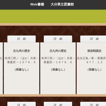
Web書棚 大分県立図書館
詳 細
詳 細
詳 細
北九州の歴史
北九州の歴史
筑前戦国史
郷土
米津三郎／〔ほか〕共著 --
米津三郎／〔ほか〕共著 --
吉永正春／著 -- 葦書房 
葦書房 -- １９７９．６
葦書房 -- １９７９．６
９７７．１２
（画像なし）
（画像なし）
（画像なし）
詳 細
詳 細
詳 細