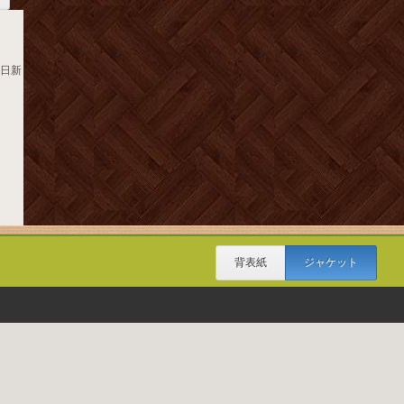
日日新
背表紙
ジャケット