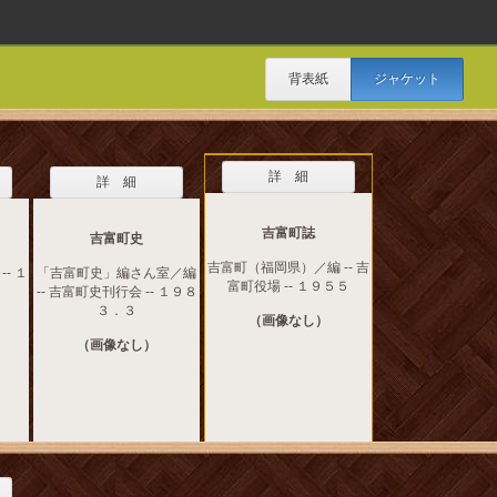
背表紙
ジャケット
詳 細
詳 細
吉富町誌
吉富町史
吉富町（福岡県）／編 -- 吉
-- １
「吉富町史」編さん室／編
富町役場 -- １９５５
-- 吉富町史刊行会 -- １９８
３．３
（画像なし）
（画像なし）