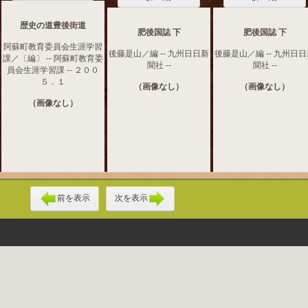
歴史の道豊後街道
肥後国誌 下
肥後国誌 下
阿蘇町教育委員会生涯学習
後藤是山／編 -- 九州日日新
後藤是山／編 -- 九州日
課／〔編〕 -- 阿蘇町教育委
聞社 --
聞社 --
員会生涯学習課 -- ２００
５．１
（画像なし）
（画像なし）
（画像なし）
前を表示
次を表示