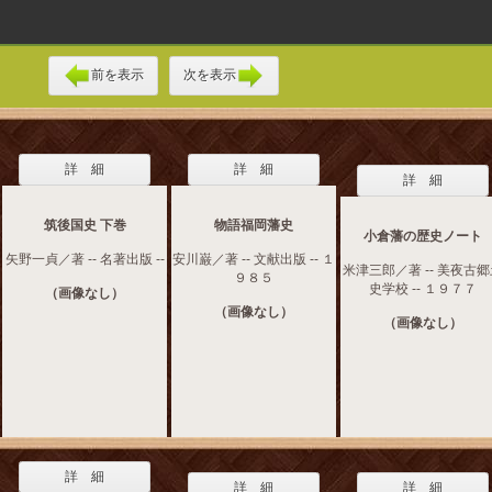
前を表示
次を表示
詳 細
詳 細
詳 細
筑後国史 下巻
物語福岡藩史
小倉藩の歴史ノート
矢野一貞／著 -- 名著出版 --
安川巌／著 -- 文献出版 -- １
米津三郎／著 -- 美夜古
９８５
史学校 -- １９７７
（画像なし）
（画像なし）
（画像なし）
詳 細
詳 細
詳 細