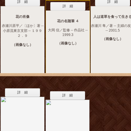
詳 細
詳 細
詳 細
花の肖像
人は道草を食って生き
花の名随筆 ４
赤瀬川原平／〔ほか〕著 --
赤瀬川 隼／著 -- 主婦の
大岡 信／監修 -- 作品社 --
-- 2001.5
小原流東京支部 -- １９９
1999.3
２．９
（画像なし）
（画像なし）
（画像なし）
詳 細
詳 細