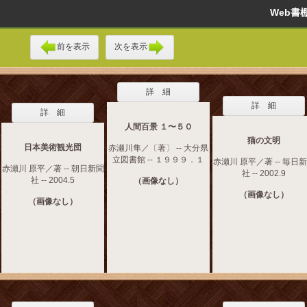
Web
前を表示
次を表示
詳 細
詳 細
詳 細
人間百景 １〜５０
猫の文明
日本美術観光団
赤瀬川隼／〔著〕 -- 大分県
立図書館 -- １９９９．１
赤瀬川 原平／著 -- 毎日
赤瀬川 原平／著 -- 朝日新聞
社 -- 2002.9
社 -- 2004.5
（画像なし）
（画像なし）
（画像なし）