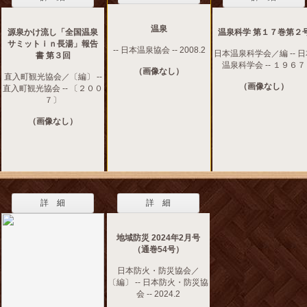
温泉
源泉かけ流し「全国温泉
温泉科学 第１７巻第２
サミットｉｎ長湯」報告
-- 日本温泉協会 -- 2008.2
日本温泉科学会／編 -- 
書 第３回
温泉科学会 -- １９６７
（画像なし）
直入町観光協会／〔編〕 --
（画像なし）
直入町観光協会 -- 〔２００
７〕
（画像なし）
詳 細
詳 細
地域防災 2024年2月号
（通巻54号）
日本防火・防災協会／
〔編〕 -- 日本防火・防災協
会 -- 2024.2