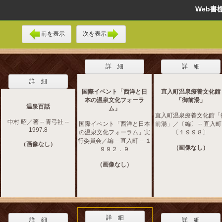
Web
前を表示
次を表示
詳 細
詳 細
詳 細
国際イベント「西洋と日
直入町温泉療養文化館
本の温泉文化フォーラ
「御前湯」
温泉百話
ム」
直入町温泉療養文化館「
中村 昭／著 -- 青弓社 --
国際イベント「西洋と日本
前湯」／〔編〕 -- 直入町 
1997.8
の温泉文化フォーラム」実
〔１９９８〕
行委員会／編 -- 直入町 -- １
（画像なし）
（画像なし）
９９２．９
（画像なし）
詳 細
詳 細
詳 細