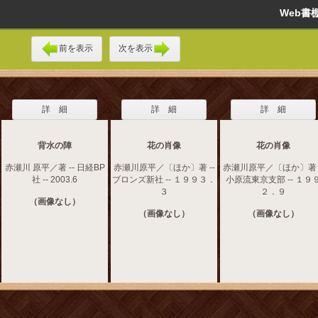
Web
前を表示
次を表示
詳 細
詳 細
詳 細
背水の陣
花の肖像
花の肖像
赤瀬川 原平／著 -- 日経BP
赤瀬川原平／〔ほか〕著 --
赤瀬川原平／〔ほか〕著 -
社 -- 2003.6
ブロンズ新社 -- １９９３．
小原流東京支部 -- １９
３
２．９
（画像なし）
（画像なし）
（画像なし）