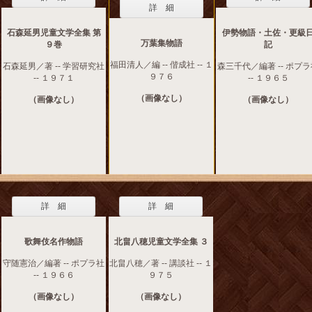
詳 細
石森延男児童文学全集 第
伊勢物語・土佐・更級
万葉集物語
９巻
記
福田清人／編 -- 偕成社 -- １
石森延男／著 -- 学習研究社
森三千代／編著 -- ポプ
９７６
-- １９７１
-- １９６５
（画像なし）
（画像なし）
（画像なし）
詳 細
詳 細
歌舞伎名作物語
北畠八穂児童文学全集 ３
守随憲治／編著 -- ポプラ社
北畠八穂／著 -- 講談社 -- １
-- １９６６
９７５
（画像なし）
（画像なし）