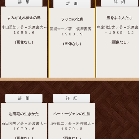
詳 細
詳 細
詳 細
よみがえれ黄金の島
霊をよぶ人たち
ラッコの悲劇
小山重郎／著 -- 筑摩書房 --
烏兎沼宏之／著 -- 筑摩
菅能☆一／著 -- 筑摩書房 --
１９８５．６
-- １９８５．１２
１９８３．９
（画像なし）
（画像なし）
（画像なし）
詳 細
詳 細
思春期の生きかた
ベートーヴェンの生涯
石田和男／著 -- 岩波書店 --
山根銀二／著 -- 岩波書店 --
１９７９．６
１９７９．６
（画像なし）
（画像なし）