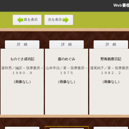
Web
前を表示
次を表示
詳 細
詳 細
詳 細
ものぐさ成功記
森のめぐみ
野鳥観察日記
森幹男／編訳 -- 筑摩書房 --
山本学治／著 -- 筑摩書房 --
蓮尾純子／著 -- 筑摩書房 
１９８０．９
１９７５
１９８２．２
（画像なし）
（画像なし）
（画像なし）