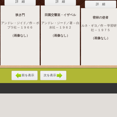
詳 細
詳 細
詳 細
狭き門
田園交響楽・イザベル
密林の使者
アンドレ・ジイド／作 -- ポ
アンドレ・ジード／著 -- 白
ルネ・ギヨ／作 -- 学習
プラ社 -- １９６６
水社 -- １９６２
社 -- １９７５
（画像なし）
（画像なし）
（画像なし）
前を表示
次を表示