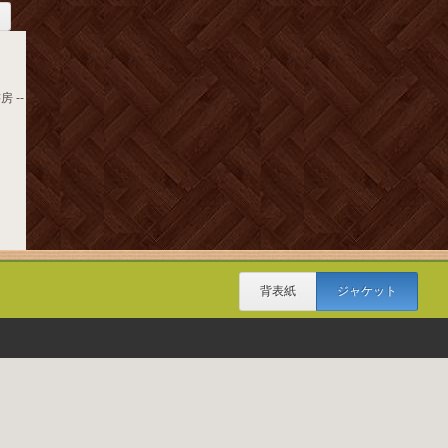
 --
背表紙
ジャケット