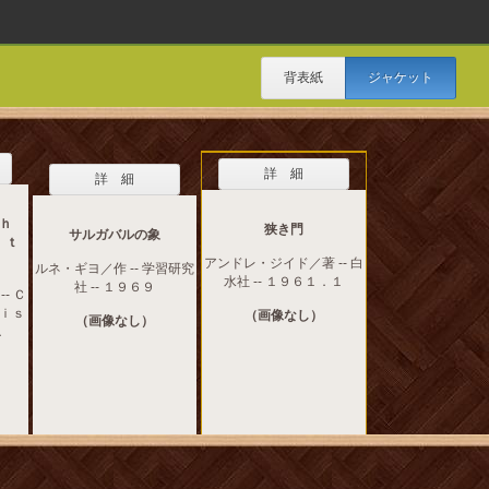
背表紙
ジャケット
詳 細
詳 細
ｈ
狭き門
サルガバルの象
 ｔ
アンドレ・ジイド／著 -- 白
ルネ・ギヨ／作 -- 学習研究
水社 -- １９６１．１
社 -- １９６９
- Ｃ
ｉｓ
（画像なし）
（画像なし）
．