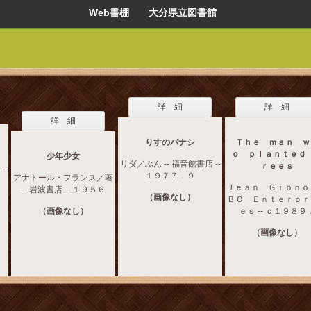
Web書棚 大分県立図書館
詳 細
詳 細
詳 細
りすのパナシ
Ｔｈｅ ｍａｎ ｗ
ｏ ｐｌａｎｔｅｄ
少年少女
リダ／ぶん -- 福音館書店 --
ｒｅｅｓ
--
１９７７．９
アナトール・フランス／著
Ｊｅａｎ Ｇｉｏｎｏ -
-- 岩波書店 -- １９５６
（画像なし）
ＢＣ Ｅｎｔｅｒｐｒ
（画像なし）
ｅｓ -- ｃ１９８９
（画像なし）