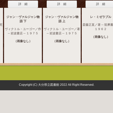
詳 細
詳 細
詳 細
ジャン・ヴァルジャン物
ジャン・ヴァルジャン物
レ・ミゼラブル
語 下
語 上
研究
斎藤正直／著 -- 筑摩書房
ヴィクトル・ユーゴー／作
ヴィクトル・ユーゴー／著
１９６２
-- 岩波書店 -- １９７５
-- 岩波書店 -- １９７５
（画像なし）
（画像なし）
（画像なし）
Copyright (C) 大分県立図書館 2022 All Right Reserved.