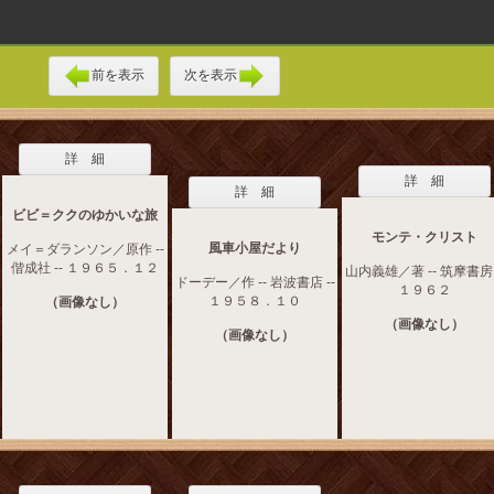
前を表示
次を表示
詳 細
詳 細
詳 細
ビビ＝ククのゆかいな旅
モンテ・クリスト
風車小屋だより
メイ＝ダランソン／原作 --
偕成社 -- １９６５．１２
山内義雄／著 -- 筑摩書房 
ドーデー／作 -- 岩波書店 --
１９６２
１９５８．１０
（画像なし）
（画像なし）
（画像なし）