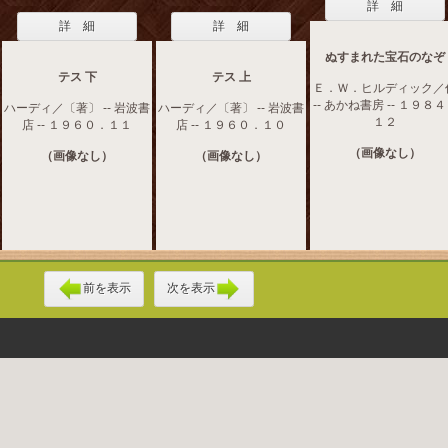
詳 細
詳 細
詳 細
ぬすまれた宝石のなぞ
テス 下
テス 上
Ｅ．Ｗ．ヒルディック／
-- あかね書房 -- １９８
ハーディ／〔著〕 -- 岩波書
ハーディ／〔著〕 -- 岩波書
１２
店 -- １９６０．１１
店 -- １９６０．１０
（画像なし）
（画像なし）
（画像なし）
前を表示
次を表示