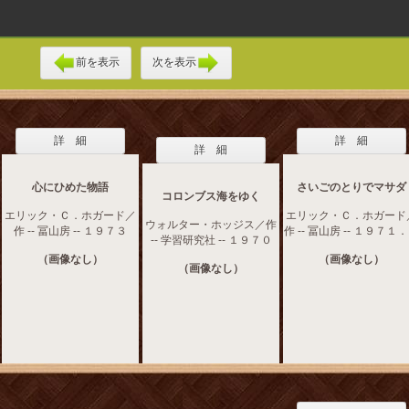
前を表示
次を表示
詳 細
詳 細
詳 細
心にひめた物語
さいごのとりでマサダ
コロンブス海をゆく
エリック・Ｃ．ホガード／
エリック・Ｃ．ホガード
ウォルター・ホッジス／作
作 -- 冨山房 -- １９７３
作 -- 冨山房 -- １９７１
-- 学習研究社 -- １９７０
（画像なし）
（画像なし）
（画像なし）