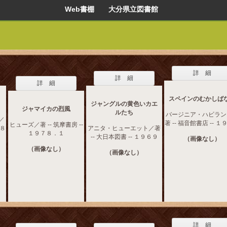
Web書棚 大分県立図書館
詳 細
詳 細
詳 細
スペインのむかしば
ジャングルの黄色いカエ
ジャマイカの烈風
ルたち
バージニア・ハビラン
／
著 -- 福音館書店 -- 
ヒューズ／著 -- 筑摩書房 --
．８
アニタ・ヒューエット／著
１９７８．１
-- 大日本図書 -- １９６９
（画像なし）
（画像なし）
（画像なし）
詳 細