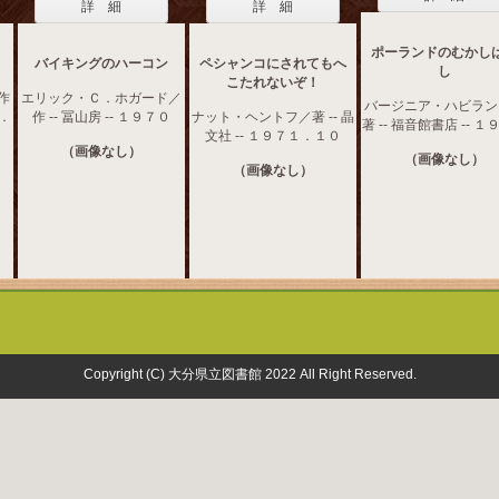
詳 細
詳 細
ポーランドのむかし
バイキングのハーコン
ペシャンコにされてもへ
し
こたれないぞ！
作
エリック・Ｃ．ホガード／
バージニア・ハビラン
４．
作 -- 冨山房 -- １９７０
ナット・ヘントフ／著 -- 晶
著 -- 福音館書店 -- 
文社 -- １９７１．１０
（画像なし）
（画像なし）
（画像なし）
Copyright (C) 大分県立図書館 2022 All Right Reserved.