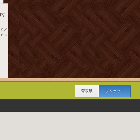
ばな
ド／
１９６６
背表紙
ジャケット