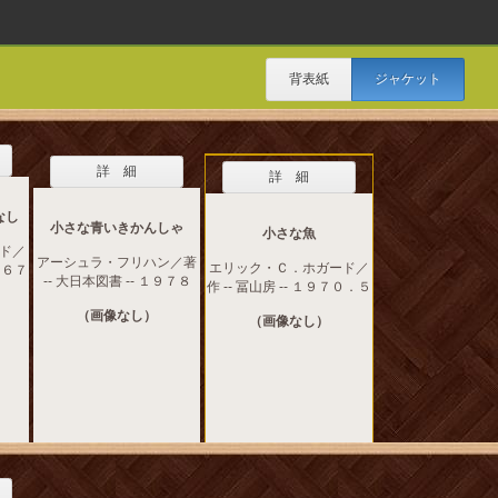
背表紙
ジャケット
詳 細
詳 細
なし
小さな青いきかんしゃ
小さな魚
ド／
アーシュラ・フリハン／著
エリック・Ｃ．ホガード／
１９６７
-- 大日本図書 -- １９７８
作 -- 冨山房 -- １９７０．５
（画像なし）
（画像なし）