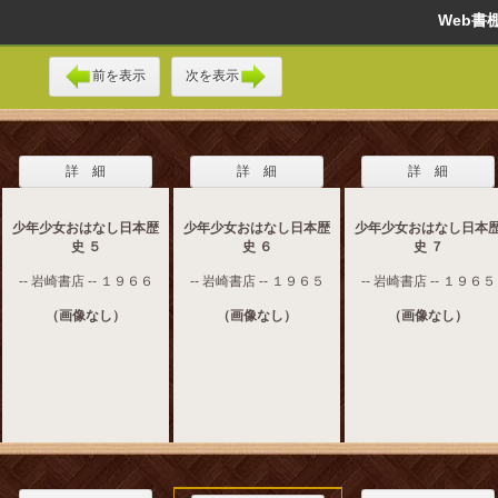
Web
前を表示
次を表示
詳 細
詳 細
詳 細
少年少女おはなし日本歴
少年少女おはなし日本歴
少年少女おはなし日本
史 ５
史 ６
史 ７
-- 岩崎書店 -- １９６６
-- 岩崎書店 -- １９６５
-- 岩崎書店 -- １９６５
（画像なし）
（画像なし）
（画像なし）