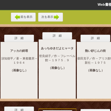
Web
前を表示
次を表示
詳 細
詳 細
詳 細
あっちゆきだよヒャータ
アッカの斜塔
熱い砂じんの街
世良絹子／作 -- フレーベル
須知徳平／著 -- 東都書房 --
柴田克子／作 -- アリス
館 -- １９７５．９
１９６４
新社 -- １９７５
（画像なし）
（画像なし）
（画像なし）
詳 細