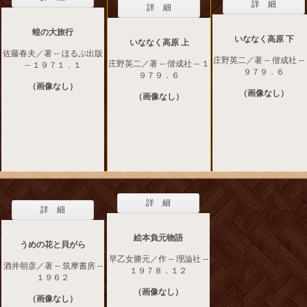
詳 細
詳 細
蝗の大旅行
いななく高原 下
いななく高原 上
佐藤春夫／著 -- ほるぷ出版
庄野英二／著 -- 偕成社 --
庄野英二／著 -- 偕成社 -- １
-- １９７１．１
９７９．６
９７９．６
（画像なし）
（画像なし）
（画像なし）
詳 細
詳 細
絵本負元物語
うめの花と貝がら
早乙女勝元／作 -- 理論社 --
酒井朝彦／著 -- 筑摩書房 --
１９７８．１２
１９６２
（画像なし）
（画像なし）