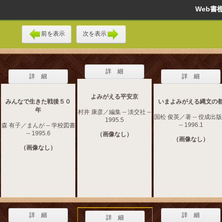
Web
前を表示
次を表示
詳 細
詳 細
詳 細
よみがえる平安京
みんなで生きた戦後５０
いまよみがえる縄文の
年
村井 康彦／編集 -- 淡交社 --
国松 俊英／著 -- 佼成出
1995.5
-- 1996.1
森 有子／まんが -- 学校図書
-- 1995.6
（画像なし）
（画像なし）
（画像なし）
詳 細
詳 細
詳 細