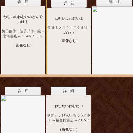
詳 細
詳 細
詳 細
ねむいのねむいのとんで
ねむいよねむいよ
いけ！
長 新太／さく -- こぐま社 --
梅田俊作・佳子／作・絵 --
1997.7
岩崎書店 -- １９９１．５
（画像なし）
（画像なし）
詳 細
詳 細
ねむたいねむたい
やぎゅう げんいちろう／さ
く -- 福音館書店 -- 2015.7
（画像なし）