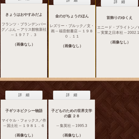
詳 細
詳 細
きょうはおやすみだよ
金のがちょうのほん
首飾りのゆくえ
フランツ・ブランデンバー
レズリー・ブルック／文・
エニード・ブライトン／
グ／ぶん -- アリス館牧新社
画 -- 福音館書店 -- １９８
-- 実業之日本社 -- 2002.
-- １９７７．３
０．１１
（画像なし）
（画像なし）
（画像なし）
詳 細
詳 細
子ギツネビクシー物語
子どものための世界文学
の森 ２８
マイケル・フォックス／作
-- 国土社 -- １９８１．６
-- 集英社 -- 1995.3
（画像なし）
（画像なし）