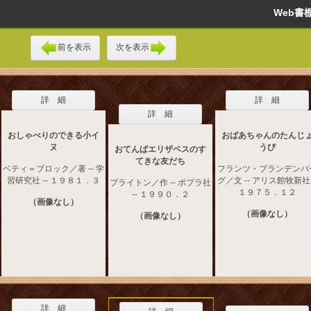
Web
前を表示
次を表示
詳 細
詳 細
詳 細
おしゃべりのできる小イ
おばあちゃんのたんじ
ヌ
うび
おてんばエリザベスのす
てきな友だち
ベティ＝ブロック／著 -- 学
フランツ・ブランデンバ
習研究社 -- １９８１．３
グ／文 -- アリス館牧新社 
ブライトン／作 -- ポプラ社
１９７５．１２
-- １９９０．２
（画像なし）
（画像なし）
（画像なし）
詳 細