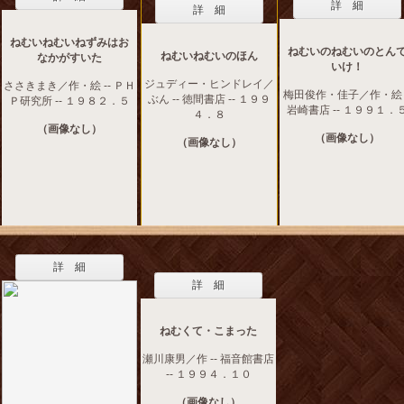
詳 細
詳 細
ねむいねむいねずみはお
ねむいのねむいのとん
ねむいねむいのほん
なかがすいた
いけ！
ジュディー・ヒンドレイ／
ささきまき／作・絵 -- ＰＨ
梅田俊作・佳子／作・絵 -
ぶん -- 徳間書店 -- １９９
Ｐ研究所 -- １９８２．５
岩崎書店 -- １９９１．
４．８
（画像なし）
（画像なし）
（画像なし）
詳 細
詳 細
ねむくて・こまった
瀬川康男／作 -- 福音館書店
-- １９９４．１０
（画像なし）