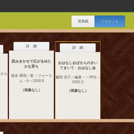
背表紙
ジャケット
詳 細
詳 細
読みきかせで広がるゆた
おはなしおばさんのきい
かな育ち
てきいて・おはなし会
りかん
徳永 満理／著 -- フォーラ
藤田 浩子／編著 -- 一声社 --
ム・A -- 2000.8
2002.3
（画像なし）
（画像なし）