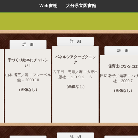
Web書棚 大分県立図書館
詳 細
詳 細
詳 細
パネルシアターピクニッ
ま
手づくり絵本にチャレン
ク
ジ！
保育士になるには
古宇田 亮順／著 -- 大東出
山本 省三／著 -- フレーベル
田辺 敦子／編著 -- ぺ
版社 -- １９９２．６
館 -- 2000.10
社 -- 2000.7
（画像なし）
（画像なし）
（画像なし）
詳 細