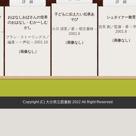
詳 細
詳 細
子どもに伝えたい伝承あ
で
おはなしおばさんの世界
シュタイナー教育
そび
のおはなし・むかーしむ
吉良 創／監修・著 -- 学
かし
小川 清実／著 -- 萌文書林 --
2001.8
--
2001.6
フラン・ストーリングス／
（画像なし）
編著 -- 一声社 -- 2001.10
（画像なし）
（画像なし）
Copyright (C) 大分県立図書館 2022 All Right Reserved.