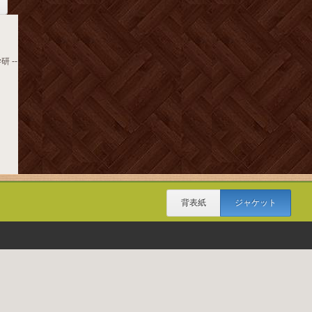
研 --
背表紙
ジャケット