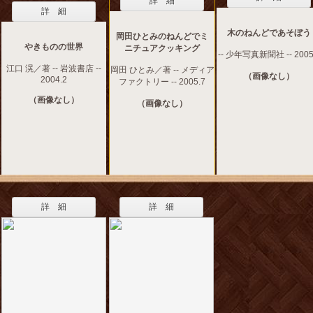
詳 細
詳 細
木のねんどであそぼう
岡田ひとみのねんどでミ
やきものの世界
ニチュアクッキング
-- 少年写真新聞社 -- 2005
江口 滉／著 -- 岩波書店 --
岡田 ひとみ／著 -- メディア
（画像なし）
2004.2
ファクトリー -- 2005.7
（画像なし）
（画像なし）
詳 細
詳 細