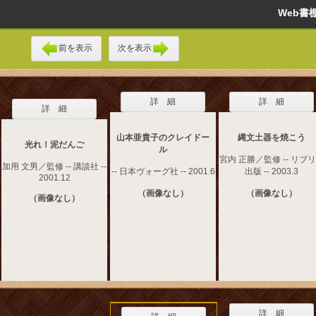
Web
前を表示
次を表示
詳 細
詳 細
詳 細
山本亜貴子のクレイドー
縄文土器を焼こう
光れ！泥だんご
ル
宮内 正勝／監修 -- リブ
加用 文男／監修 -- 講談社 --
-- 日本ヴォーグ社 -- 2001.6
出版 -- 2003.3
2001.12
（画像なし）
（画像なし）
（画像なし）
詳 細