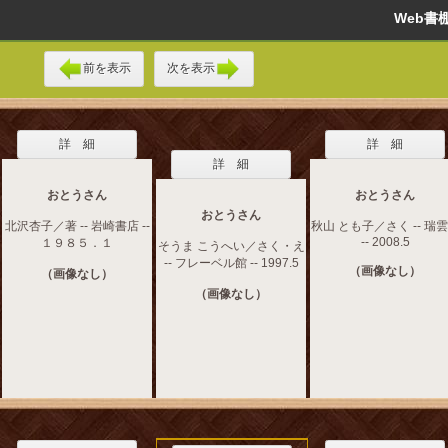
Web
前を表示
次を表示
詳 細
詳 細
詳 細
おとうさん
おとうさん
おとうさん
北沢杏子／著 -- 岩崎書店 --
秋山 とも子／さく -- 瑞
-- 2008.5
１９８５．１
そうま こうへい／さく・え
-- フレーベル館 -- 1997.5
（画像なし）
（画像なし）
（画像なし）