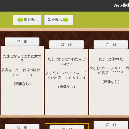
Web
前を表示
次を表示
詳 細
詳 細
詳 細
たまごからうまれた女の
たまごがひとつおだんご
たまごがわれた
子
ふたつ
かなお けいこ／さく -- 
谷真介／文 -- 佼成出版社 --
よしだていいち／へん -- ら
館書店 -- 2000.5
１９９１．３
くだ出版 -- １９８４．４
（画像なし）
（画像なし）
（画像なし）
詳 細
詳 細