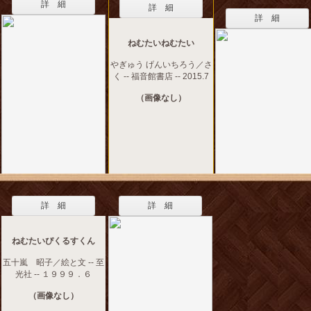
詳 細
詳 細
詳 細
ねむたいねむたい
やぎゅう げんいちろう／さ
く -- 福音館書店 -- 2015.7
（画像なし）
詳 細
詳 細
ねむたいぴくるすくん
五十嵐 昭子／絵と文 -- 至
光社 -- １９９９．６
（画像なし）