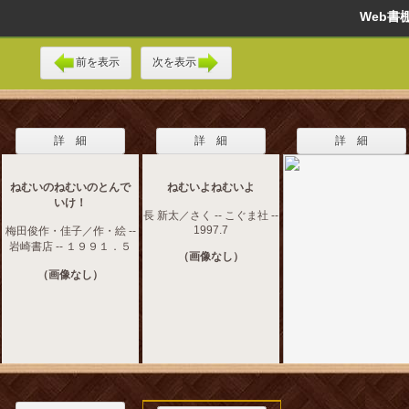
Web
前を表示
次を表示
詳 細
詳 細
詳 細
ねむいのねむいのとんで
ねむいよねむいよ
いけ！
長 新太／さく -- こぐま社 --
1997.7
梅田俊作・佳子／作・絵 --
岩崎書店 -- １９９１．５
（画像なし）
（画像なし）