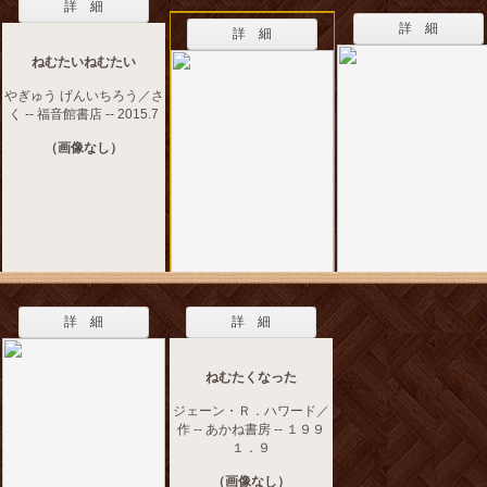
詳 細
詳 細
詳 細
ねむたいねむたい
やぎゅう げんいちろう／さ
く -- 福音館書店 -- 2015.7
（画像なし）
詳 細
詳 細
ねむたくなった
ジェーン・Ｒ．ハワード／
作 -- あかね書房 -- １９９
１．９
（画像なし）