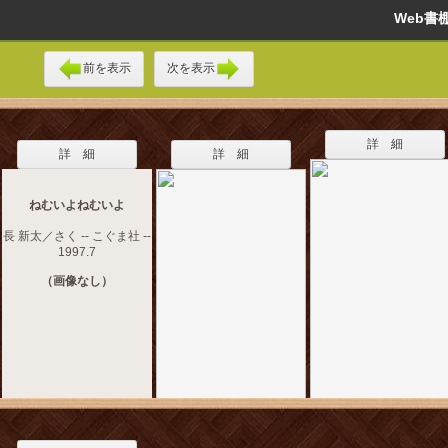
Web
前を表示
次を表示
詳 細
詳 細
詳 細
ねむいよねむいよ
長 新太／さく -- こぐま社 --
1997.7
（画像なし）