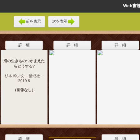
Web
前を表示
次を表示
詳 細
詳 細
詳 細
海の生きものつかまえた
らどうする?
杉本 幹／文 -- 偕成社 --
2019.6
（画像なし）
詳 細
詳 細