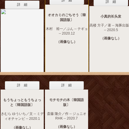
詳 細
詳 細
詳 細
オオカミのごちそう〔韓
小真的长头发
国語版〕
高楼 方子／著 -- 海豚出
木村 裕一／ぶん -- テギョ
-- 2020.5
-- 2020.12
（画像なし）
（画像なし）
詳 細
詳 細
もうちょっともうちょっ
モチモチの木〔韓国語
と〔韓国語版〕
版〕
きむら ゆういち／文 -- ミデ
斎藤 隆介／作 -- ジュニオ
RHK -- 2020.7
ィオチャンビ -- 2020.1
（画像なし）
（画像なし）