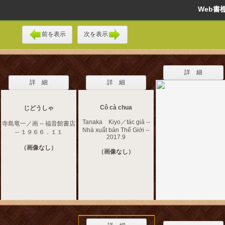
Web
前を表示
次を表示
詳 細
詳 細
詳 細
Cô cà chua
じどうしゃ
Tanaka Kiyo／tác giả --
寺島竜一／画 -- 福音館書店
Nhà xuất bản Thế Giới --
-- １９６６．１１
2017.9
（画像なし）
（画像なし）